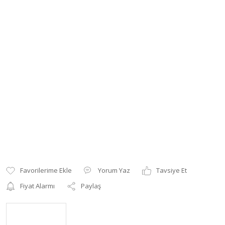
Yorum Yaz
Tavsiye Et
Fiyat Alarmı
Paylaş