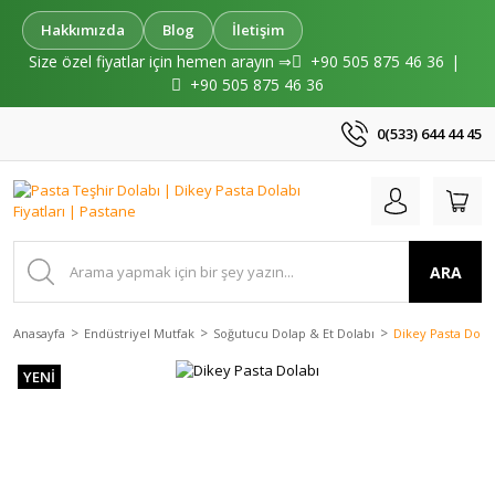
Hakkımızda
Blog
İletişim
Size özel fiyatlar için hemen arayın ⇒
+90 505 875 46 36
|
+90 505 875 46 36
0(533) 644 44 45
ARA
Anasayfa
Endüstriyel Mutfak
Soğutucu Dolap & Et Dolabı
Dikey Pasta Dola
YENİ