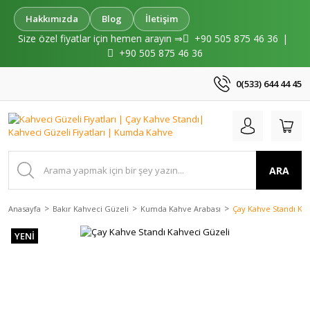
Hakkımızda
Blog
İletişim
Size özel fiyatlar için hemen arayın ⇒
+90 505 875 46 36
|
+90 505 875 46 36
0(533) 644 44 45
ARA
Anasayfa
Bakır Kahveci Güzeli
Kumda Kahve Arabası
Çay Kahve Standı Ka
YENİ