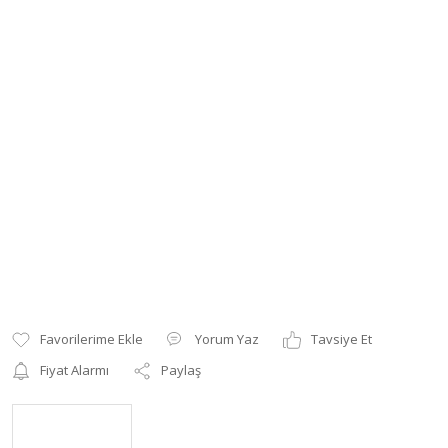
Yorum Yaz
Tavsiye Et
Fiyat Alarmı
Paylaş