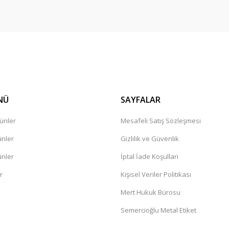
Gönder
NÜ
SAYFALAR
ünler
Mesafeli Satış Sözleşmesi
ünler
Gizlilik ve Güvenlik
ünler
İptal İade Koşullari
r
Kişisel Veriler Politikası
Mert Hukuk Bürosu
Semercioğlu Metal Etiket