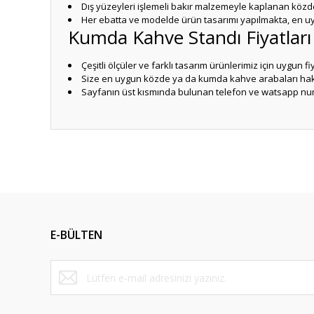
Dış yüzeyleri işlemeli bakır malzemeyle kaplanan közde
Her ebatta ve modelde ürün tasarımı yapılmakta, en 
Kumda Kahve Standı Fiyatları
Çeşitli ölçüler ve farklı tasarım ürünlerimiz için uygun 
Size en uygun közde ya da kumda kahve arabaları hakk
Sayfanın üst kısmında bulunan telefon ve watsapp numa
Bu ürünün fiyat bilgisi, resim, ürün açıklamalarında ve diğ
Görüş ve önerileriniz için teşekkür ederiz.
Ürün resmi kalitesiz, bozuk veya görüntülenemiyor.
Ürün açıklamasında eksik bilgiler bulunuyor.
E-BÜLTEN
Ürün bilgilerinde hatalar bulunuyor.
Ürün fiyatı diğer sitelerden daha pahalı.
Bu ürüne benzer farklı alternatifler olmalı.