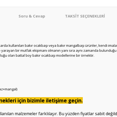
Soru & Cevap
TAKSİT SEÇENEKLERİ
rda kullanılan bakır ocakbaşı veya bakır mangalbaşı ürünler, kendi imalat
meye yarayan bir mutfak ekipmanı olmanın yanı sıra aynı zamanda bulunduğ
u olan battal boy bakır ocakbaşı modellerine bir örnektir.
az+mangal)
ekleri için bizimle iletişime geçin.
anılan malzemeler farklılaşır. Bu yüzden fiyatlar sabit değildir