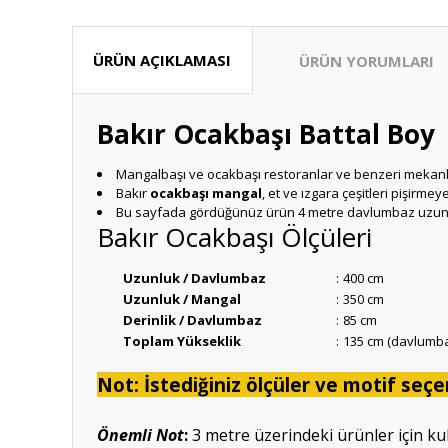
ÜRÜN AÇIKLAMASI
ÜRÜN YORUMLARI
Bakır Ocakbaşı Battal Boy
Mangalbaşı ve ocakbaşı restoranlar ve benzeri mekanla
Bakır
ocakbaşı mangal
, et ve ızgara çeşitleri pişir
Bu sayfada gördüğünüz ürün 4 metre davlumbaz uzunluğ
Bakır Ocakbaşı Ölçüleri
Uzunluk / Davlumbaz
:
400 cm
Uzunluk / Mangal
:
350 cm
Derinlik / Davlumbaz
:
85 cm
Toplam Yükseklik
:
135 cm (davlumb
Not: İstediğiniz ölçüler ve motif seçen
Önemli Not
:
3 metre üzerindeki ürünler için kull