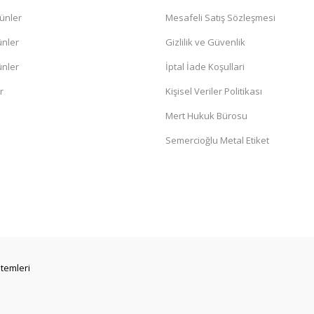
ünler
Mesafeli Satış Sözleşmesi
ünler
Gizlilik ve Güvenlik
ünler
İptal İade Koşullari
r
Kişisel Veriler Politikası
Mert Hukuk Bürosu
Semercioğlu Metal Etiket