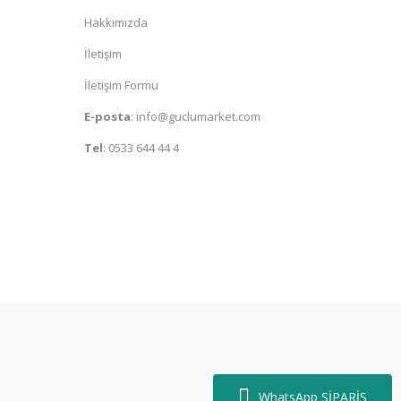
Hakkımızda
İletişim
İletişim Formu
E-posta
:
info@guclumarket.com
Tel
:
0533 644 44 4
WhatsApp SİPARİŞ