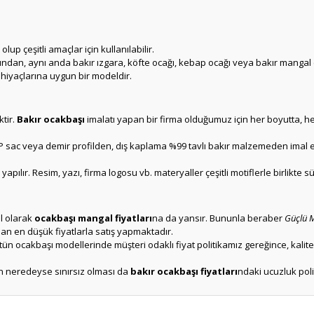
.
up çeşitli amaçlar için kullanılabilir.
n, aynı anda bakır ızgara, köfte ocağı, kebap ocağı veya bakır mangal çeşi
ihiyaçlarına uygun bir modeldir.
tir.
Bakır ocakbaşı
imalatı yapan bir firma olduğumuz için her boyutta, he
 sac veya demir profilden, dış kaplama %99 tavlı bakır malzemeden imal ed
pılır. Resim, yazı, firma logosu vb. materyaller çeşitli motiflerle birlikte sü
el olarak
ocakbaşı mangal fiyatları
na da yansır. Bununla beraber
Güçlü 
n en düşük fiyatlarla satış yapmaktadır.
bütün ocakbaşı modellerinde müşteri odaklı fiyat politikamız gereğince, kali
in neredeyse sınırsız olması da
bakır ocakbaşı fiyatları
ndaki ucuzluk pol