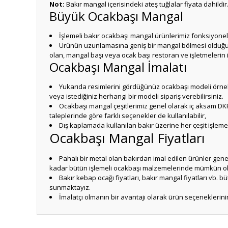
Not:
Bakır mangal içerisindeki ateş tuğlalar fiyata dahildir
Büyük Ocakbaşı Mangal
İşlemeli bakır ocakbaşı mangal ürünlerimiz fonksiyonel ol
Ürünün uzunlamasına geniş bir mangal bölmesi olduğunda
olan, mangal başı veya ocak başı restoran ve işletmelerin 
Ocakbaşı Mangal İmalatı
Yukarıda resimlerini gördüğünüz ocakbaşı modeli örnek
veya istediğiniz herhangi bir modeli sipariş verebilirsiniz.
Ocakbaşı mangal çeşitlerimiz genel olarak iç aksam DKP
taleplerinde göre farklı seçenekler de kullanılabilir,
Dış kaplamada kullanılan bakır üzerine her çeşit işleme ya
Ocakbaşı Mangal Fiyatları
Pahalı bir metal olan bakırdan imal edilen ürünler gen
kadar bütün işlemeli ocakbaşı malzemelerinde mümkün ola
Bakır kebap ocağı fiyatları, bakır mangal fiyatları vb. 
sunmaktayız.
İmalatçı olmanın bir avantajı olarak ürün seçeneklerin