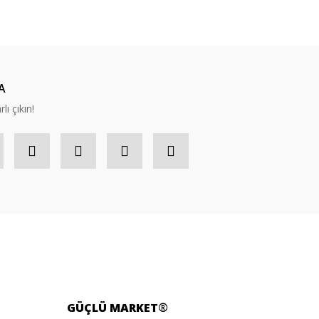
ıza iletebilirsiniz.
A
lı çıkın!
GÜÇLÜ
MARKET
®