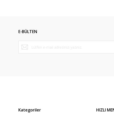
Bu ürünün fiyat bilgisi, resim, ürün açıklamalarında ve diğ
Görüş ve önerileriniz için teşekkür ederiz.
Ürün resmi kalitesiz, bozuk veya görüntülenemiyor.
Ürün açıklamasında eksik bilgiler bulunuyor.
E-BÜLTEN
Ürün bilgilerinde hatalar bulunuyor.
Ürün fiyatı diğer sitelerden daha pahalı.
Bu ürüne benzer farklı alternatifler olmalı.
Kategoriler
HIZLI ME