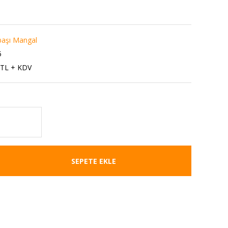
başı Mangal
5
 TL + KDV
SEPETE EKLE