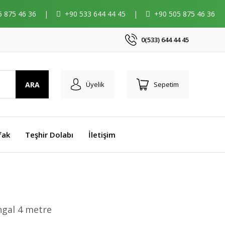
5 875 46 36
|
+90 533 644 44 45
|
+90 505 875 46 36
0(533) 644 44 45
ARA
Üyelik
Sepetim
fak
Teşhir Dolabı
İletişim
ngal 4 metre