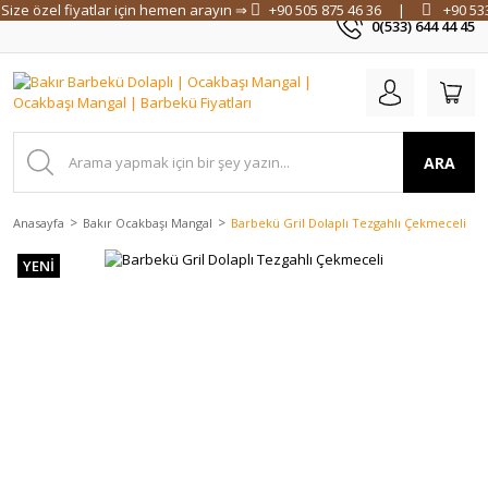
Size özel fiyatlar için hemen arayın ⇒
+90 505 875 46 36
|
+90 53
0(533) 644 44 45
ARA
Anasayfa
Bakır Ocakbaşı Mangal
Barbekü Gril Dolaplı Tezgahlı Çekmeceli
YENİ