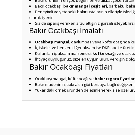
Bakır ürünlerin en çok beğenilen ve dikkat çeken ortak ö
Bakır ocakbaşı,
bakır mangal çeşitleri
, barbekü, bakı
Deneyimli ve yetenekli bakır ustalarının elleriyle işledi
olarak işlenir.
Siz de sipariş verirken arzu ettiğiniz görseli isteyebilirs
Bakır Ocakbaşı İmalatı
Ocakbaşı mangal
, davlumbaz veya köfte ocağında kul
İç iskelet ve benzeri diğer aksam ise DKP sac ile üretil
Kullanılan iç aksam malzemesi,
köfte ocağı
ve ocak ba
İhtiyaç duyduğunuz, size en uygun ürün, verdiğiniz ölçüler
Bakır Ocakbaşı Fiyatları
Ocakbaşı mangal, köfte ocağı ve
bakır ızgara fiyatlar
Bakır madeninin, tıpkı altın gibi borsaya bağlı değişken 
Yukarıdaki örnek üründen de esinlenerek size özel ürün
Bu ürünün fiyat bilgisi, resim, ürün açıklamalarında ve diğ
Görüş ve önerileriniz için teşekkür ederiz.
Ürün resmi kalitesiz, bozuk veya görüntülenemiyor.