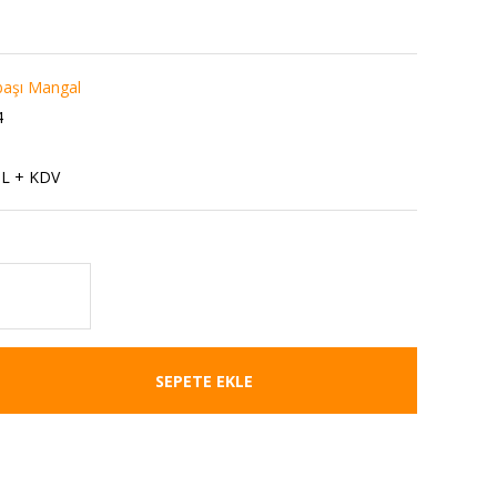
başı Mangal
4
TL + KDV
SEPETE EKLE