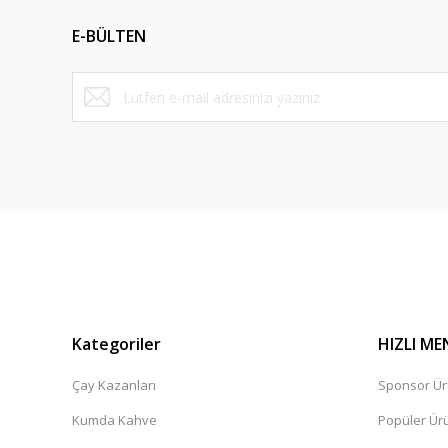
Ürün açıklamasında eksik bilgiler bulunuyor.
E-BÜLTEN
Ürün bilgilerinde hatalar bulunuyor.
Ürün fiyatı diğer sitelerden daha pahalı.
Bu ürüne benzer farklı alternatifler olmalı.
Kategoriler
HIZLI ME
Çay Kazanları
Sponsor Ür
Kumda Kahve
Popüler Ür