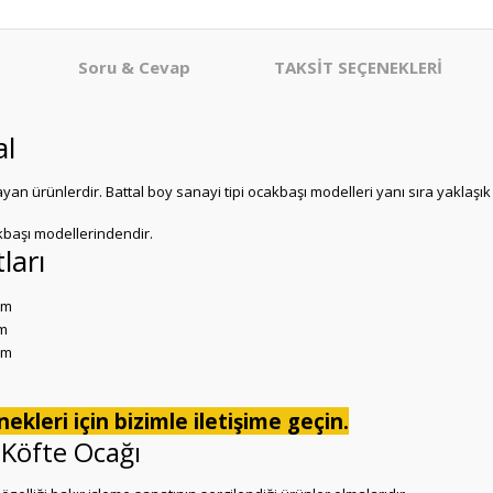
Soru & Cevap
TAKSİT SEÇENEKLERİ
al
yan ürünlerdir. Battal boy sanayi tipi ocakbaşı modelleri yanı sıra yaklaş
kbaşı modellerindendir.
ları
cm
m
cm
ekleri için bizimle iletişime geçin.
 Köfte Ocağı