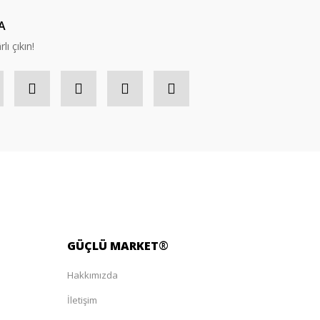
A
lı çıkın!
GÜÇLÜ
MARKET
®
Hakkımızda
İletişim