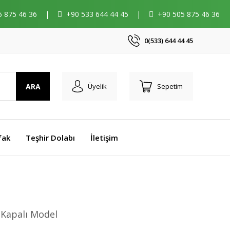
5 875 46 36
|
+90 533 644 44 45
|
+90 505 875 46 36
0(533) 644 44 45
ARA
Üyelik
Sepetim
fak
Teşhir Dolabı
İletişim
 Kapalı Model