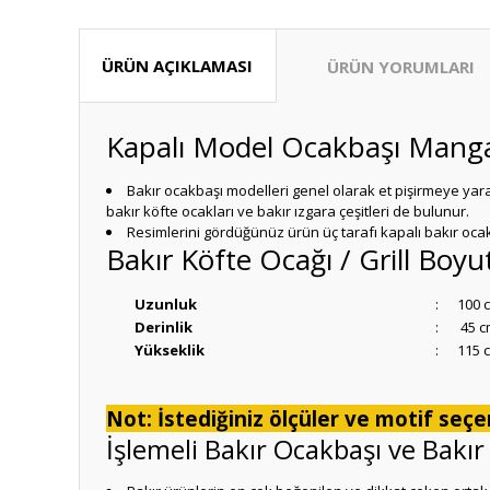
ÜRÜN AÇIKLAMASI
ÜRÜN YORUMLARI
Kapalı Model Ocakbaşı Mang
Bakır ocakbaşı modelleri genel olarak et pişirmeye yara
bakır köfte ocakları ve bakır ızgara çeşitleri de bulunur.
Resimlerini gördüğünüz ürün üç tarafı kapalı bakır oca
Bakır Köfte Ocağı / Grill Boyut
Uzunluk
:
100 
Derinlik
:
45 c
Yükseklik
:
115 
Not: İstediğiniz ölçüler ve motif seçen
İşlemeli Bakır Ocakbaşı ve Bakır