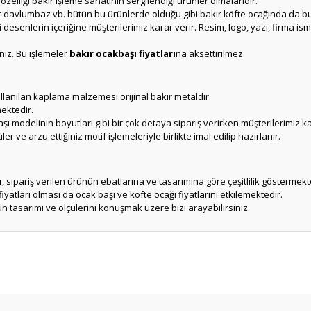
zelliği bakır işleme sanatının sergilendiği ürünler olmalarıdır.
r davlumbaz vb. bütün bu ürünlerde olduğu gibi bakır köfte ocağında da bu
ği desenlerin içeriğine müşterilerimiz karar verir. Resim, logo, yazı, firma i
iniz. Bu işlemeler
bakır ocakbaşı fiyatları
na aksettirilmez
lanılan kaplama malzemesi orijinal bakır metaldir.
mektedir.
şı modelinin boyutları gibi bir çok detaya sipariş verirken müşterilerimiz ka
 ve arzu ettiğiniz motif işlemeleriyle birlikte imal edilip hazırlanır.
ı
, sipariş verilen ürünün ebatlarına ve tasarımına göre çeşitlilik göstermekt
fiyatları olması da ocak başı ve köfte ocağı fiyatlarını etkilemektedir.
 tasarımı ve ölçülerini konuşmak üzere bizi arayabilirsiniz.
er konularda yetersiz gördüğünüz noktaları öneri formunu kullanarak tarafım
Ürün hakkında henüz soru sorulmamış.
Bu ürüne ilk yorumu siz yapın!
Sitemize ilk yorumu siz yapın!