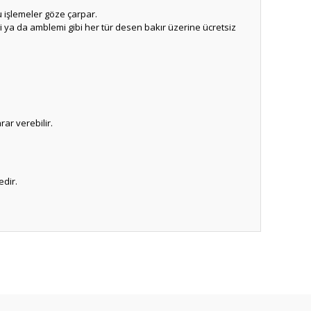
 işlemeler göze çarpar.
smi ya da amblemi gibi her tür desen bakır üzerine ücretsiz
rar verebilir.
edir.
ıza iletebilirsiniz.