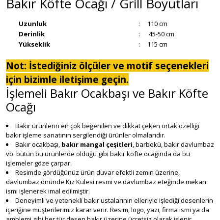
Bakır Köfte Ocağı / Grill Boyutları
Uzunluk
:
110 cm
Derinlik
:
45-50 cm
Yükseklik
:
115 cm
Not: İstediğiniz ölçüler ve motif seçenekleri
için bizimle iletişime geçin.
İşlemeli Bakır Ocakbaşı ve Bakır Köfte
Ocağı
Bakır ürünlerin en çok beğenilen ve dikkat çeken ortak özelliği
bakır işleme sanatının sergilendiği ürünler olmalarıdır.
Bakır ocakbaşı,
bakır mangal çeşitleri
, barbekü, bakır davlumbaz
vb. bütün bu ürünlerde olduğu gibi bakır köfte ocağında da bu
işlemeler göze çarpar.
Resimde gördüğünüz ürün duvar efektli zemin üzerine,
davlumbaz önünde Kız Kulesi resmi ve davlumbaz eteğinde mekan
ismi işlenerek imal edilmiştir.
Deneyimli ve yetenekli bakır ustalarının elleriyle işlediği desenlerin
içeriğine müşterilerimiz karar verir. Resim, logo, yazı, firma ismi ya da
amblemi gibi her tür desen bakır üzerine ücretsiz olarak işlenir.