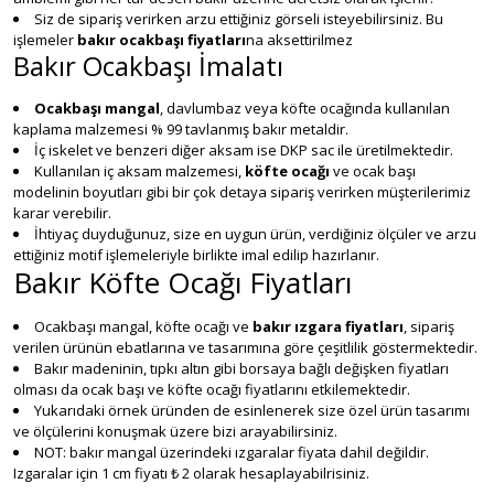
Siz de sipariş verirken arzu ettiğiniz görseli isteyebilirsiniz. Bu
işlemeler
bakır ocakbaşı fiyatları
na aksettirilmez
Bakır Ocakbaşı İmalatı
Ocakbaşı mangal
, davlumbaz veya köfte ocağında kullanılan
kaplama malzemesi % 99 tavlanmış bakır metaldir.
İç iskelet ve benzeri diğer aksam ise DKP sac ile üretilmektedir.
Kullanılan iç aksam malzemesi,
köfte ocağı
ve ocak başı
modelinin boyutları gibi bir çok detaya sipariş verirken müşterilerimiz
karar verebilir.
İhtiyaç duyduğunuz, size en uygun ürün, verdiğiniz ölçüler ve arzu
ettiğiniz motif işlemeleriyle birlikte imal edilip hazırlanır.
Bakır Köfte Ocağı Fiyatları
Ocakbaşı mangal, köfte ocağı ve
bakır ızgara fiyatları
, sipariş
verilen ürünün ebatlarına ve tasarımına göre çeşitlilik göstermektedir.
Bakır madeninin, tıpkı altın gibi borsaya bağlı değişken fiyatları
olması da ocak başı ve köfte ocağı fiyatlarını etkilemektedir.
Yukarıdaki örnek üründen de esinlenerek size özel ürün tasarımı
ve ölçülerini konuşmak üzere bizi arayabilirsiniz.
NOT: bakır mangal üzerindeki ızgaralar fiyata dahil değildir.
Izgaralar için 1 cm fiyatı ₺ 2 olarak hesaplayabilrisiniz.