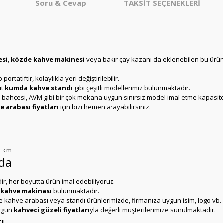
Soru & Cevap
TAKSİT SEÇENEKLERİ
esi
,
közde kahve makinesi
veya bakır çay kazanı da eklenebilen bu ür
atiftir, kolaylıkla yeri değiştirilebilir.
it
kumda kahve standı
gibi çeşitli modellerimiz bulunmaktadır.
çay bahçesi, AVM gibi bir çok mekana uygun sınırsız model imal etme kapasit
 arabası fiyatları
için bizi hemen arayabilirsiniz.
0 cm
nda
, her boyutta ürün imal edebiliyoruz.
kahve makinası
bulunmaktadır.
 kahve arabası veya standı ürünlerimizde, firmanıza uygun isim, logo vb. h
uygun
kahveci güzeli fiyatları
yla değerli müşterilerimize sunulmaktadır.
ı