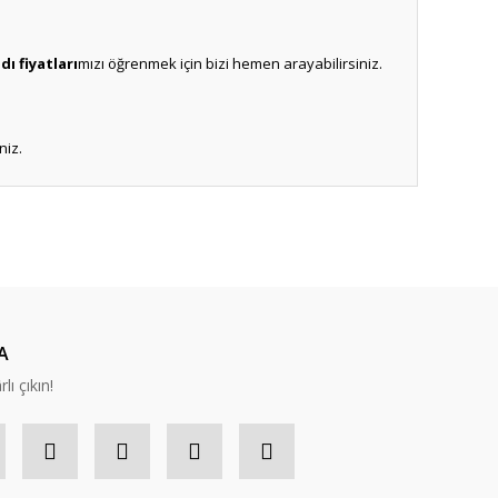
ı fiyatları
mızı öğrenmek için bizi hemen arayabilirsiniz.
niz.
ıza iletebilirsiniz.
A
lı çıkın!