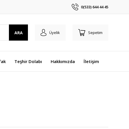
0(533) 644 44 45
ARA
Üyelik
Sepetim
fak
Teşhir Dolabı
Hakkımızda
İletişim