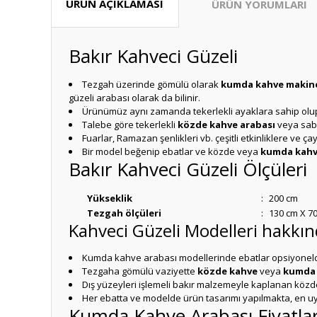
ÜRÜN AÇIKLAMASI
ÜRÜN YORUMLARI
Bakır Kahveci Güzeli
Tezgah üzerinde gömülü olarak
kumda kahve makin
güzeli arabası olarak da bilinir.
Ürünümüz aynı zamanda tekerlekli ayaklara sahip olup port
Talebe göre tekerlekli
közde kahve arabası
veya sab
Fuarlar, Ramazan şenlikleri vb. çeşitli etkinliklere ve 
Bir model beğenip ebatlar ve közde veya
kumda kahve
Bakır Kahveci Güzeli Ölçüleri
Yükseklik
:
200 cm
Tezgah ölçüleri
:
130 cm X 7
Kahveci Güzeli Modelleri hakkı
Kumda kahve arabası modellerinde ebatlar opsiyoneldir
Tezgaha gömülü vaziyette
közde kahve
veya
kumda 
Dış yüzeyleri işlemeli bakır malzemeyle kaplanan közde
Her ebatta ve modelde ürün tasarımı yapılmakta, en 
Kumda Kahve Arabası Fiyatlar