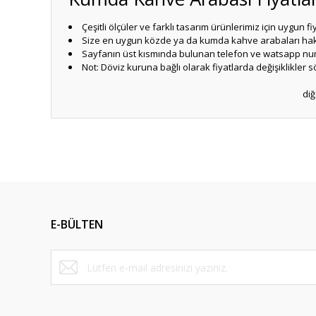
Çeşitli ölçüler ve farklı tasarım ürünlerimiz için uygun 
Size en uygun közde ya da kumda kahve arabaları hakk
Sayfanın üst kısmında bulunan telefon ve watsapp numa
Not: Döviz kuruna bağlı olarak fiyatlarda değişiklikler s
diğ
Bu ürünün fiyat bilgisi, resim, ürün açıklamalarında ve diğ
Görüş ve önerileriniz için teşekkür ederiz.
Ürün resmi kalitesiz, bozuk veya görüntülenemiyor.
Ürün açıklamasında eksik bilgiler bulunuyor.
E-BÜLTEN
Ürün bilgilerinde hatalar bulunuyor.
Ürün fiyatı diğer sitelerden daha pahalı.
Bu ürüne benzer farklı alternatifler olmalı.