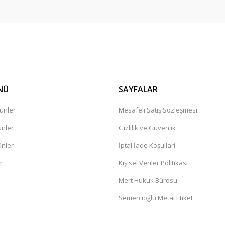
Gönder
NÜ
SAYFALAR
ünler
Mesafeli Satış Sözleşmesi
ünler
Gizlilik ve Güvenlik
ünler
İptal İade Koşullari
r
Kişisel Veriler Politikası
Mert Hukuk Bürosu
Semercioğlu Metal Etiket