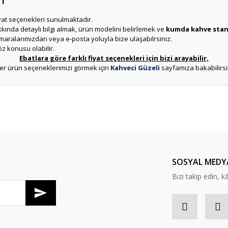
fiyat seçenekleri sunulmaktadır.
ında detaylı bilgi almak, ürün modelini belirlemek ve
kumda kahve stand
ralarımızdan veya e-posta yoluyla bize ulaşabilrsiniz.
öz konusu olabilir.
Ebatlara göre farklı fiyat seçenekleri için bizi arayabilir,
er ürün seçeneklerimizi görmek için
Kahveci Güzeli
sayfamıza bakabilirsi
er konularda yetersiz gördüğünüz noktaları öneri formunu kullanarak tarafım
Ürün hakkında henüz soru sorulmamış.
Bu ürüne ilk yorumu siz yapın!
Sitemize ilk yorumu siz yapın!
Deneyimini Paylaş
Yorum Yaz
Soru Sor
SOSYAL MEDY
Bizi takip edin, kâr