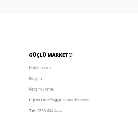
GÜÇLÜ
MARKET
®
Hakkımızda
İletişim
İletişim Formu
E-posta
:
info@guclumarket.com
Tel
:
0533 644 44 4