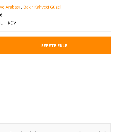
e Arabası
,
Bakır Kahveci Güzeli
6
TL + KDV
SEPETE EKLE