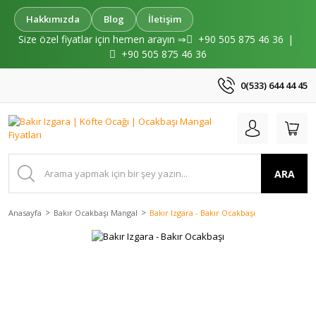
Hakkımızda
Blog
İletişim
Size özel fiyatlar için hemen arayın ⇒
+90 505 875 46 36
|
+90 505 875 46 36
0(533) 644 44 45
ARA
Anasayfa
Bakır Ocakbaşı Mangal
Bakır Izgara - Bakır Ocakbaşı