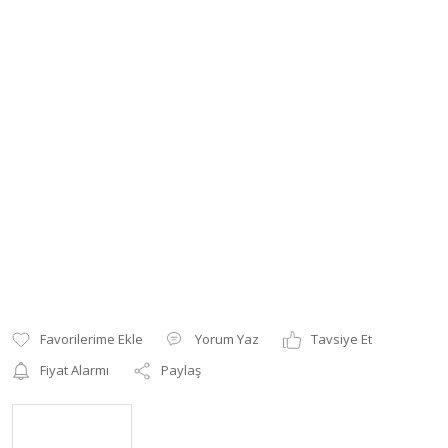
Yorum Yaz
Tavsiye Et
Fiyat Alarmı
Paylaş