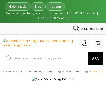
Hakkımızda
Blog
İletişim
Size özel fiyatlar için hemen arayın ⇒
+90 505 875 46 36
|
+90 505 875 46 36
0(533) 644 44 45
ARA
Anasayfa
Endüstriyel Mutfak
Döner Ocağı
Bakır Döner Ocağı
Bakır Dön