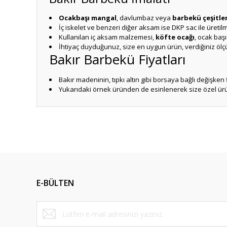
Ocakbaşı mangal
, davlumbaz veya
barbekü çeşitler
İç iskelet ve benzeri diğer aksam ise DKP sac ile üretil
Kullanılan iç aksam malzemesi,
köfte ocağı
, ocak baş
İhtiyaç duyduğunuz, size en uygun ürün, verdiğiniz ölçüler
Bakır Barbekü Fiyatları
Bakır madeninin, tıpkı altın gibi borsaya bağlı değişken f
Yukarıdaki örnek üründen de esinlenerek size özel ürün
Bu ürünün fiyat bilgisi, resim, ürün açıklamalarında ve diğ
Görüş ve önerileriniz için teşekkür ederiz.
Ürün resmi kalitesiz, bozuk veya görüntülenemiyor.
Ürün açıklamasında eksik bilgiler bulunuyor.
E-BÜLTEN
Ürün bilgilerinde hatalar bulunuyor.
Ürün fiyatı diğer sitelerden daha pahalı.
Bu ürüne benzer farklı alternatifler olmalı.