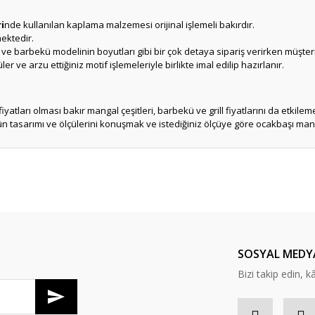
i
nde kullanılan kaplama malzemesi orijinal işlemeli bakırdır.
mektedir.
ı ve barbekü modelinin boyutları gibi bir çok detaya sipariş verirken müşteri
 ve arzu ettiğiniz motif işlemeleriyle birlikte imal edilip hazırlanır.
iyatları olması bakır mangal çeşitleri, barbekü ve grill fiyatlarını da etkilem
 tasarımı ve ölçülerini konuşmak ve istediğiniz ölçüye göre ocakbaşı mangal
er konularda yetersiz gördüğünüz noktaları öneri formunu kullanarak tarafım
Ürün hakkında henüz soru sorulmamış.
Bu ürüne ilk yorumu siz yapın!
Sitemize ilk yorumu siz yapın!
Deneyimini Paylaş
Yorum Yaz
Soru Sor
SOSYAL MEDY
Bizi takip edin, kâr