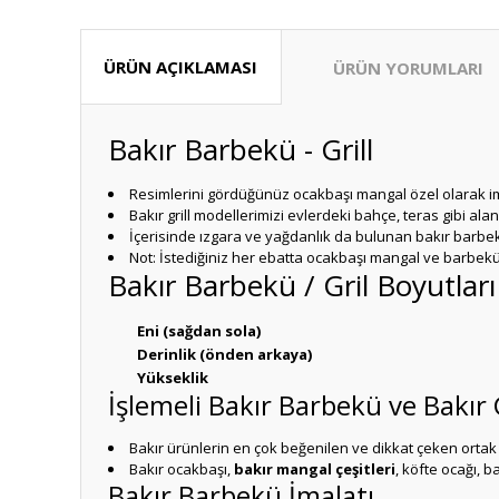
ÜRÜN AÇIKLAMASI
ÜRÜN YORUMLARI
Bakır Barbekü - Grill
Resimlerini gördüğünüz ocakbaşı mangal özel olarak i
Bakır grill modellerimizi evlerdeki bahçe, teras gibi ala
İçerisinde ızgara ve yağdanlık da bulunan bakır barbe
Not: İstediğiniz her ebatta ocakbaşı mangal ve barbekü
Bakır Barbekü / Gril Boyutları
Eni (sağdan sola)
Derinlik (önden arkaya)
Yükseklik
İşlemeli Bakır Barbekü ve Bakır G
Bakır ürünlerin en çok beğenilen ve dikkat çeken ortak ö
Bakır ocakbaşı,
bakır mangal çeşitleri
, köfte ocağı, 
Bakır Barbekü İmalatı