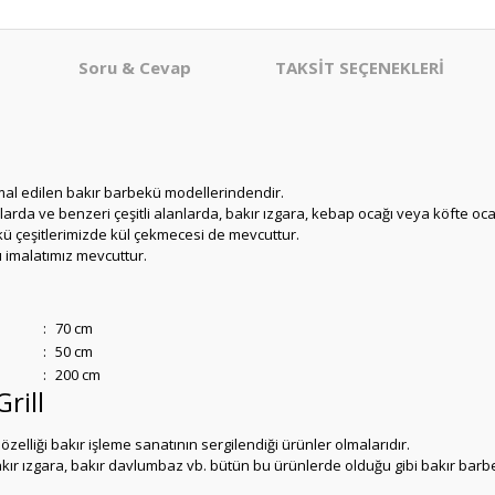
Soru & Cevap
TAKSİT SEÇENEKLERİ
mal edilen bakır barbekü modellerindendir.
nlarda ve benzeri çeşitli alanlarda, bakır ızgara, kebap ocağı veya köfte ocağ
kü çeşitlerimizde kül çekmecesi de mevcuttur.
 imalatımız mevcuttur.
:
70 cm
:
50 cm
:
200 cm
rill
zelliği bakır işleme sanatının sergilendiği ürünler olmalarıdır.
bakır ızgara, bakır davlumbaz vb. bütün bu ürünlerde olduğu gibi bakır barbe