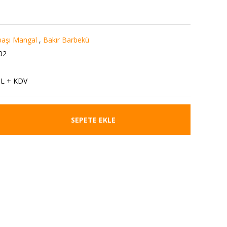
başı Mangal
,
Bakır Barbekü
02
TL + KDV
SEPETE EKLE