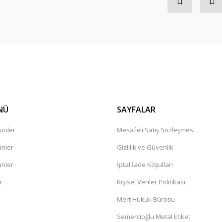
Gönder
NÜ
SAYFALAR
ünler
Mesafeli Satış Sözleşmesi
ünler
Gizlilik ve Güvenlik
ünler
İptal İade Koşullari
r
Kişisel Veriler Politikası
Mert Hukuk Bürosu
Semercioğlu Metal Etiket