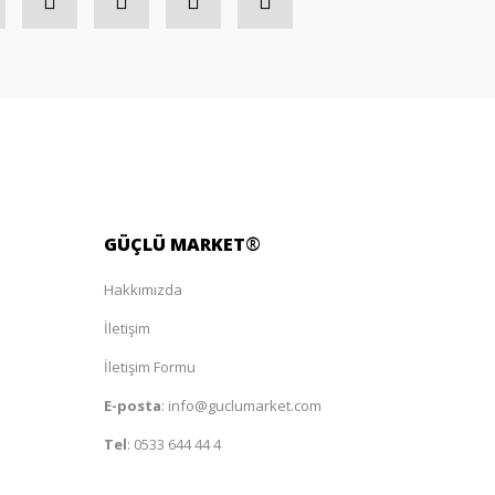
GÜÇLÜ
MARKET
®
Hakkımızda
İletişim
İletişim Formu
E-posta
:
info@guclumarket.com
Tel
:
0533 644 44 4