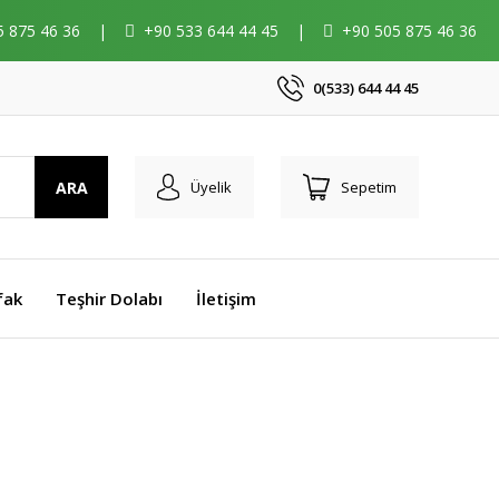
5 875 46 36
|
+90 533 644 44 45
|
+90 505 875 46 36
0(533) 644 44 45
ARA
Üyelik
Sepetim
fak
Teşhir Dolabı
İletişim