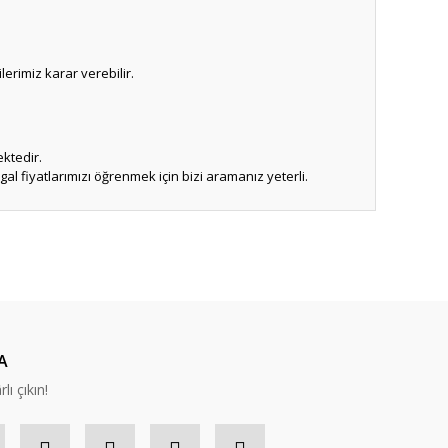
lerimiz karar verebilir.
ektedir.
 fiyatlarımızı öğrenmek için bizi aramanız yeterli.
ıza iletebilirsiniz.
A
lı çıkın!