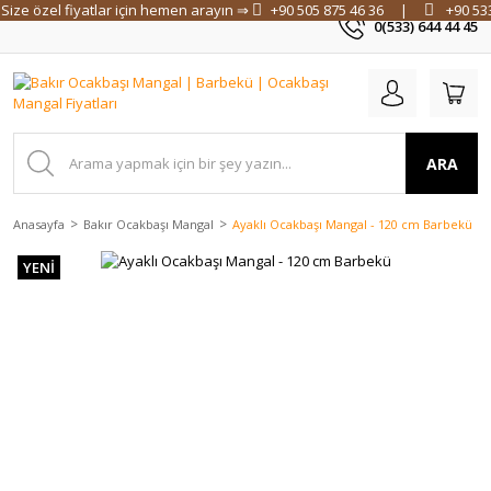
Size özel fiyatlar için hemen arayın ⇒
+90 505 875 46 36
|
+90 53
0(533) 644 44 45
ARA
Anasayfa
Bakır Ocakbaşı Mangal
Ayaklı Ocakbaşı Mangal - 120 cm Barbekü
YENİ