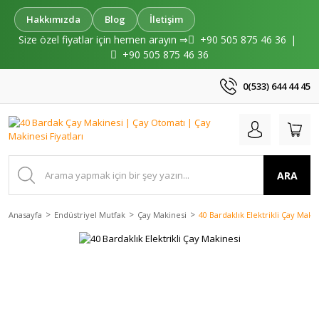
Hakkımızda
Blog
İletişim
Size özel fiyatlar için hemen arayın ⇒
+90 505 875 46 36
|
+90 505 875 46 36
0(533) 644 44 45
ARA
Anasayfa
Endüstriyel Mutfak
Çay Makinesi
40 Bardaklık Elektrikli Çay Maki